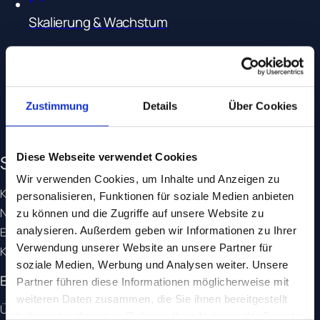
Skalierung & Wachstum
Vom Proof-of-Concept zum skalierbaren Setup: Budget-
Allokation, Automatisierung und nachhaltiges Wachstum.
Passende Leistungen
Zustimmung
Details
Über Cookies
Performance Marketing
Digitalstrategie
Diese Webseite verwendet Cookies
Seit 1999. Inhabergeführt.
Unabhängig.
Wir verwenden Cookies, um Inhalte und Anzeigen zu
Keine Konzernzugehörigkeit, keine Investoren, kein Agentur-
personalisieren, Funktionen für soziale Medien anbieten
Netzwerk – dafür 25+ Jahre Erfahrung und die Freiheit, jede
zu können und die Zugriffe auf unsere Website zu
analysieren. Außerdem geben wir Informationen zu Ihrer
Empfehlung ausschließlich an der optimalen Lösung für unsere
Verwendung unserer Website an unsere Partner für
Kunden auszurichten.
soziale Medien, Werbung und Analysen weiter. Unsere
Erfahrung
Partner führen diese Informationen möglicherweise mit
weiteren Daten zusammen, die Sie ihnen bereitgestellt
Über 25 Jahre Praxis mit komplexen, regulierten Märkten.
haben oder die sie im Rahmen Ihrer Nutzung der Dienste