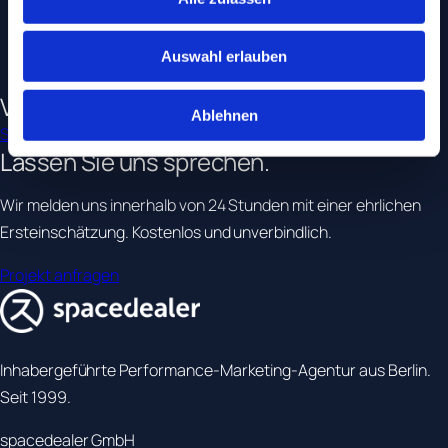
•
B2B mit langem Sales-Cycle
•
Publisher und Wissensmarken
Auswahl erlauben
•
Onlineshops mit SEO-Ambition
Verwandte Leistungen
Ablehnen
SEO & GEO
Social Media
Digitalstrategie
Lassen Sie uns
sprechen.
Wir melden uns innerhalb von 24 Stunden mit einer ehrlichen
Ersteinschätzung. Kostenlos und unverbindlich.
Projekt anfragen
Inhabergeführte Performance-Marketing-Agentur aus Berlin.
Seit 1999.
spacedealer GmbH