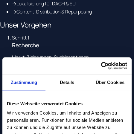
→
Lokalisierung für DACH & EU
→
Content-Distribution & Repurposing
Unser Vorgehen
Schritt
1
Recherche
Markt, Zielgruppen, Suchintentionen.
Schritt
2
Strategie
Zustimmung
Details
Über Cookies
Themen, Formate, Redaktionsplan.
Schritt
3
Diese Webseite verwendet Cookies
Produktion
Wir verwenden Cookies, um Inhalte und Anzeigen zu
personalisieren, Funktionen für soziale Medien anbieten
Texte, Visuals, Video, Audio.
zu können und die Zugriffe auf unsere Website zu