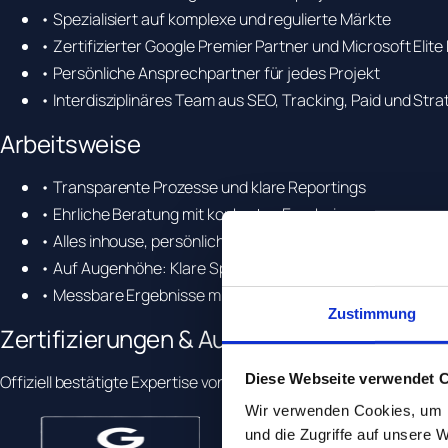
• Spezialisiert auf komplexe und regulierte Märkte
• Zertifizierter Google Premier Partner und Microsoft Elite
• Persönliche Ansprechpartner für jedes Projekt
• Interdisziplinäres Team aus SEO, Tracking, Paid und Stra
Arbeitsweise
• Transparente Prozesse und klare Reportings
• Ehrliche Beratung mit konkreten Ergebnissen
• Alles inhouse, persönlich und in Deutschland
• Auf Augenhöhe: Klare Sprache statt Fachjargon
• Messbare Ergebnisse mit transparentem Reporting
Zustimmung
Zertifizierungen & Auszeichnungen
Diese Webseite verwendet 
Offiziell bestätigte Expertise von Google, Microsoft, Meta, BVD
Wir verwenden Cookies, um I
und die Zugriffe auf unsere 